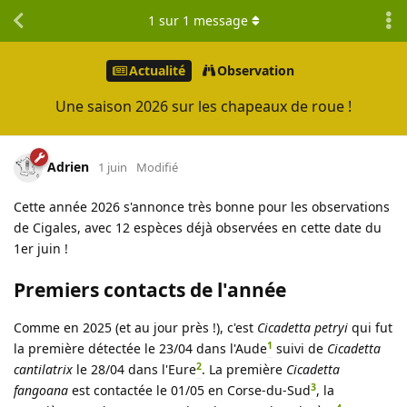
1
sur
1
message
Actualité
Observation
Une saison 2026 sur les chapeaux de roue !
Adrien
1 juin
Modifié
Cette année 2026 s'annonce très bonne pour les observations
de Cigales, avec 12 espèces déjà observées en cette date du
1er juin !
Premiers contacts de l'année
Comme en 2025 (et au jour près !), c'est
Cicadetta petryi
qui fut
1
la première détectée le 23/04 dans l'Aude
suivi de
Cicadetta
2
cantilatrix
le 28/04 dans l'Eure
. La première
Cicadetta
3
fangoana
est contactée le 01/05 en Corse-du-Sud
, la