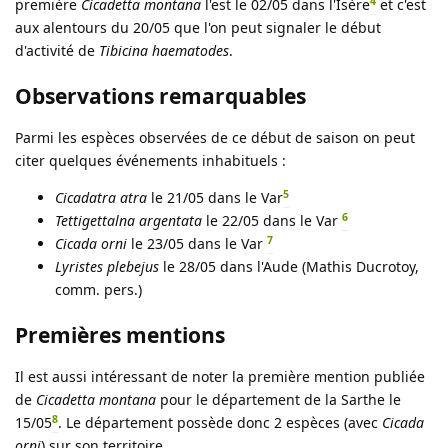
4
première
Cicadetta montana
l'est le 02/05 dans l'Isère
et c'est
aux alentours du 20/05 que l'on peut signaler le début
d'activité de
Tibicina haematodes
.
Observations remarquables
Parmi les espèces observées de ce début de saison on peut
citer quelques événements inhabituels :
5
Cicadatra atra
le 21/05 dans le Var
6
Tettigettalna argentata
le 22/05 dans le Var
7
Cicada orni
le 23/05 dans le Var
Lyristes plebejus
le 28/05 dans l'Aude (Mathis Ducrotoy,
comm. pers.)
Premières mentions
Il est aussi intéressant de noter la première mention publiée
de
Cicadetta montana
pour le département de la Sarthe le
8
15/05
. Le département possède donc 2 espèces (avec
Cicada
orni
) sur son territoire.