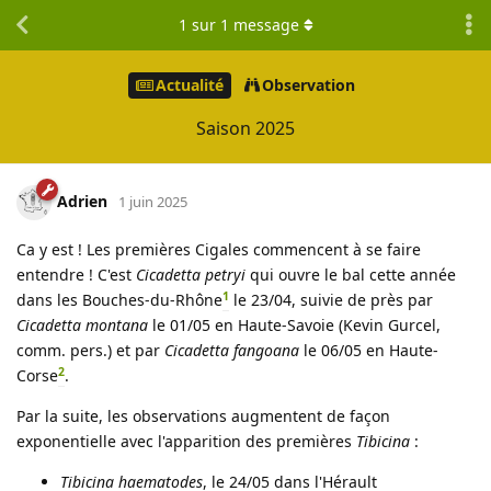
1
sur
1
message
Actualité
Observation
Saison 2025
Adrien
1 juin 2025
Ca y est ! Les premières Cigales commencent à se faire
entendre ! C'est
Cicadetta petryi
qui ouvre le bal cette année
1
dans les Bouches-du-Rhône
le 23/04, suivie de près par
Cicadetta montana
le 01/05 en Haute-Savoie (Kevin Gurcel,
comm. pers.) et par
Cicadetta fangoana
le 06/05 en Haute-
2
Corse
.
Par la suite, les observations augmentent de façon
exponentielle avec l'apparition des premières
Tibicina
:
Tibicina haematodes
, le 24/05 dans l'Hérault