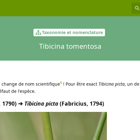
Taxonomie et nomenclature
Tibicina tomentosa
1
se change de nom scientifique
! Pour être exact
Tibicina picta
, un de
faut de l'espèce.
r, 1790) ➔
Tibicina picta
(Fabricius, 1794)